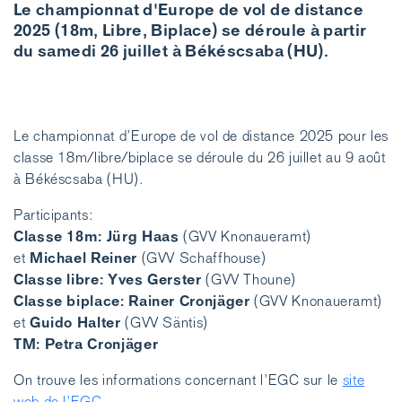
Le championnat d'Europe de vol de distance
2025 (18m, Libre, Biplace) se déroule à partir
du samedi 26 juillet à Békéscsaba (HU).
Le championnat d’Europe de vol de distance 2025 pour les
classe 18m/libre/biplace se déroule du 26 juillet au 9 août
à Békéscsaba (HU).
Participants:
Classe 18m: Jürg Haas
(GVV Knonaueramt)
Michael
Reiner
et
(GVV Schaffhouse)
Classe libre:
Yves Gerster
(GVV Thoune)
Classe biplace: Rainer Cronjäger
(GVV Knonaueramt)
Guido Halter
et
(GVV Säntis)
TM: Petra Cronjäger
On trouve les informations concernant l’EGC sur le
site
web de l’EGC
.