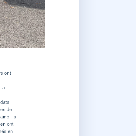
rs ont
 la
idats
ses de
aine, la
 en ont
rmés en