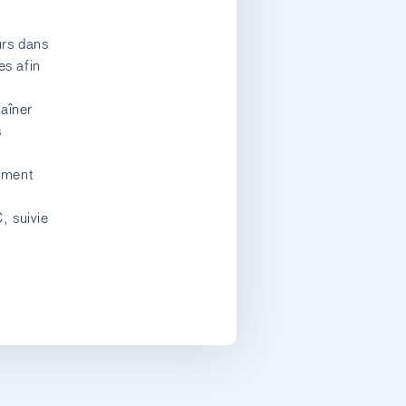
urs dans
es afin
raîner
s
amment
, suivie