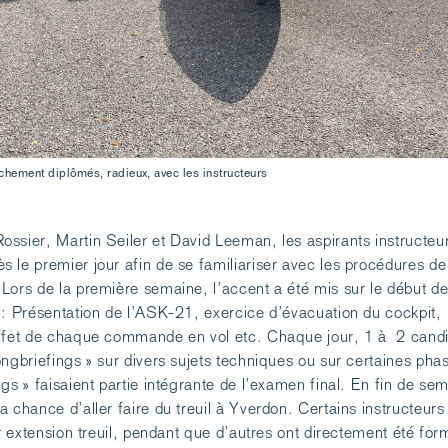
îchement diplômés, radieux, avec les instructeurs
ssier, Martin Seiler et David Leeman, les aspirants instructeu
 le premier jour afin de se familiariser avec les procédures de
Lors de la première semaine, l’accent a été mis sur le début de
 : Présentation de l’ASK-21, exercice d’évacuation du cockpit,
effet de chaque commande en vol etc. Chaque jour, 1 à 2 cand
ongbriefings » sur divers sujets techniques ou sur certaines pha
gs » faisaient partie intégrante de l’examen final. En fin de sem
 chance d’aller faire du treuil à Yverdon. Certains instructeurs
ur extension treuil, pendant que d’autres ont directement été fo