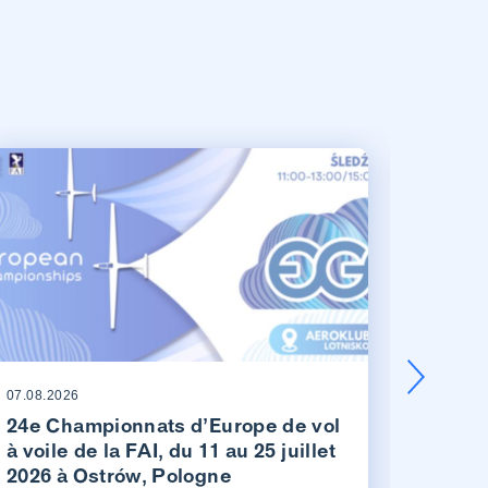
07.08.2026
07.08.20
24e Championnats d’Europe de vol
Les v
à voile de la FAI, du 11 au 25 juillet
suisse
2026 à Ostrów, Pologne
Schän