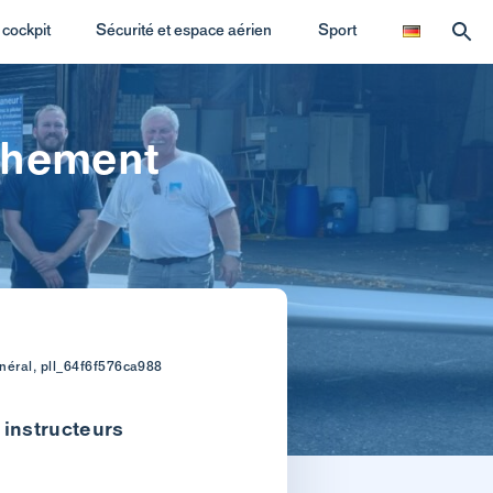
cockpit
Sécurité et espace aérien
Sport
îchement
néral, pll_64f6f576ca988
 instructeurs