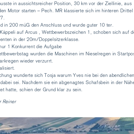
sste in aussichtsreicher Position, 30 km vor der Ziellinie, aus
en Motor starten – Pech. MR klassierte sich im hinteren Drittel
27.
d in 200 müG den Anschluss und wurde guter 10 ter.
Käppeli auf Arcus , Wettbewerbszeichen 1, schoben sich auf d
renten in der 20m/Doppelsitzerklasse.
e nur 1 Konkurrent die Aufgabe
ttbewerbstag wurden die Maschinen im Nieselregen in Startpos
tarkregen wieder verzurrt.
lisiert.
hung wunderte sich Tosja warum Yves nie bei den abendliche
dabei sei. Nachdem sie ein abgenagtes Schafsbein in der Näh
t hatte, schien der Grund klar zu sein.
 Reiner