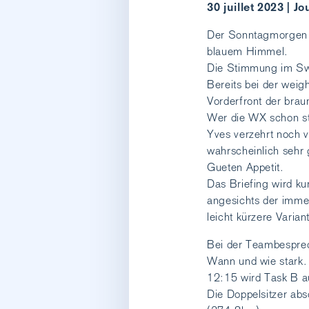
30 juillet 2023 | Jo
Der Sonntagmorgen ze
blauem Himmel.
Die Stimmung im Sw
Bereits bei der weig
Vorderfront der bra
Wer die WX schon st
Yves verzehrt noch v
wahrscheinlich sehr
Gueten Appetit.
Das Briefing wird k
angesichts der imme
leicht kürzere Varian
Bei der Teambesprec
Wann und wie stark. 
12:15 wird Task B 
Die Doppelsitzer ab