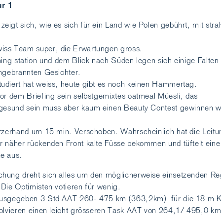
ur 1
igt sich, wie es sich für ein Land wie Polen gebührt, mit stra
iss Team super, die Erwartungen gross.
hing station und dem Blick nach Süden legen sich einige Falten 
ungebrannten Gesichter.
udiert hat weiss, heute gibt es noch keinen Hammertag.
or dem Briefing sein selbstgemixtes oatmeal Müesli, das
 gesund sein muss aber kaum einen Beauty Contest gewinnen 
urzerhand um 15 min. Verschoben. Wahrscheinlich hat die Leitu
r näher rückenden Front kalte Füsse bekommen und tüftelt ein
te aus.
hung dreht sich alles um den möglicherweise einsetzenden R
Die Optimisten votieren für wenig.
ausgegeben 3 Std AAT 260- 475 km (363,2km) für die 18 m K
solvieren einen leicht grösseren Task AAT von 264,1/ 495,0 k