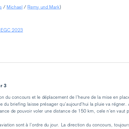
s
/
Michael
/
Remy und Mark
)
 l’EGC 2023
r 3
ion du concours et le déplacement de l’heure de la mise en place
lle du briefing laisse présager qu’aujourd’hui la pluie va régner.
nce de pouvoir voler une distance de 150 km, cele n’en vaut p
aviation sont à l’ordre du jour. La direction du concours, toujour