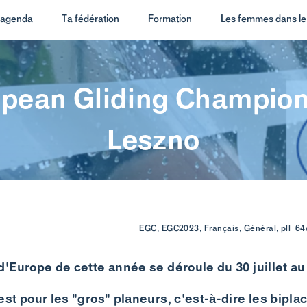
t agenda
Ta fédération
Formation
Les femmes dans le 
pean Gliding Champio
Leszno
EGC, EGC2023, Français, Général, pll_6
'Europe de cette année se déroule du 30 juillet au
st pour les "gros" planeurs, c'est-à-dire les bipla