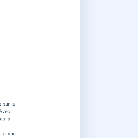
 sur la
 Avec
as la
s pleine