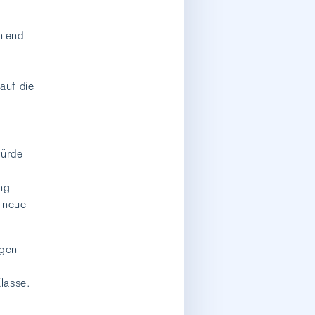
hlend
auf die
würde
ng
e neue
egen
lasse.
m