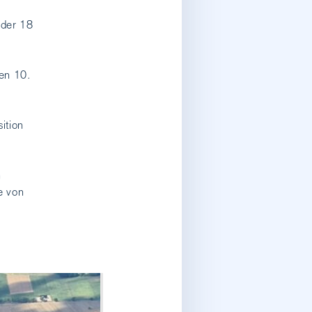
 der 18
en 10.
ition
n
e von