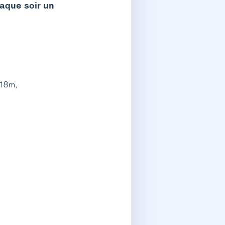
haque soir un
 18m,
: