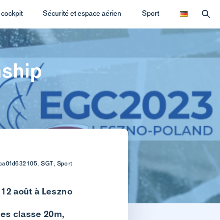
cockpit
Sécurité et espace aérien
Sport
nship
4ca0fd632105, SGT, Sport
 12 août à Leszno
ces classe 20m,