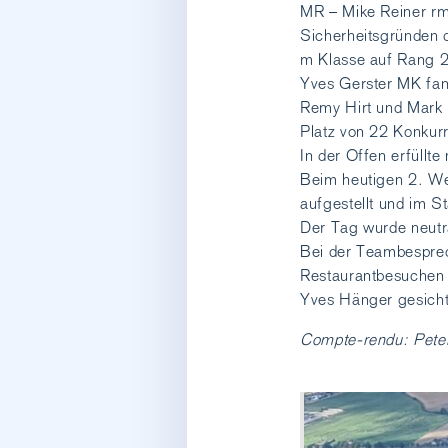
MR – Mike Reiner rmu
Sicherheitsgründen d
m Klasse auf Rang 
Yves Gerster MK fan
Remy Hirt und Mark 
Platz von 22 Konkur
In der Offen erfüllt
Beim heutigen 2. We
aufgestellt und im S
Der Tag wurde neutra
Bei der Teambesprec
Restaurantbesuchen 
Yves Hänger gesichte
Compte-rendu: Peter