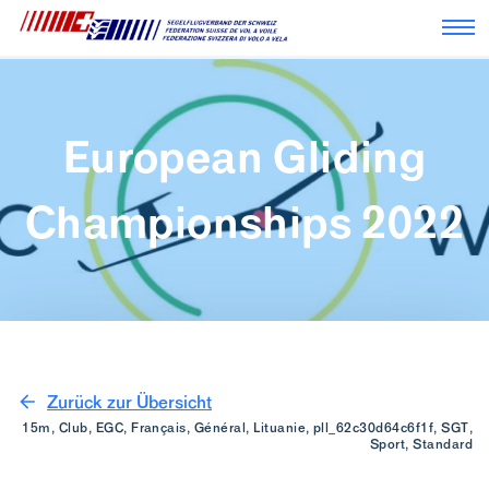
Nav
European Gliding
Championships 2022
Zurück zur Übersicht
15m, Club, EGC, Français, Général, Lituanie, pll_62c30d64c6f1f, SGT,
Sport, Standard