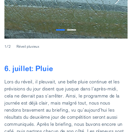
2/
1/2
Réveil pluvieux
6. juillet: Pluie
Lors du réveil, il pleuvait, une belle pluie continue et les
prévisions du jour disent que jusque dans l’après-midi,
cela ne devrait pas s’arrêter. Ainsi, le programme de la
journée est déjà clair, mais malgré tout, nous nous
rendons bravement au briefing, vu qu’aujourd’hui les
résultats du deuxième jour de compétition seront aussi
communiqués. Après le briefing, nous buvons encore un
café, puis partons chacun de son côté. Les planeurs sont