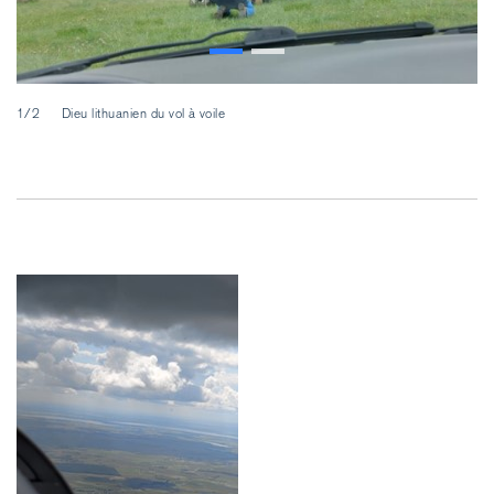
1/2
Dieu lithuanien du vol à voile
2/