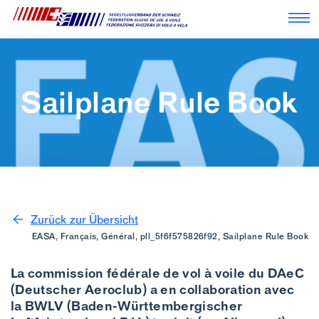
Nav
Sailplane Rule Book
Zurück zur Übersicht
EASA, Français, Général, pll_5f6f575826f92, Sailplane Rule Book
La commission fédérale de vol à voile du DAeC
(Deutscher Aeroclub) a en collaboration avec
la BWLV (Baden-Württembergischer