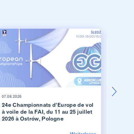
07.08.2026
07.08.20
24e Championnats d’Europe de vol
Les v
à voile de la FAI, du 11 au 25 juillet
suisse
2026 à Ostrów, Pologne
Schän