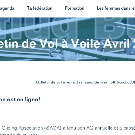
t agenda
Ta fédération
Formation
Les femmes dans le 
etin de Vol à Voile Avril
Bulletin de vol à voile, Français, Général, pll_5cdc6c0
on est en ligne!
 Gliding Association (SAGA) a tenu son AG annuelle et a pass