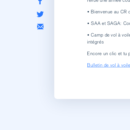
revue une année co
• Bienvenue au CR d
• SAA et SAGA: Cou
• Camp de vol à voil
intégrés
Encore un clic et tu p
Bulletin de vol à voi