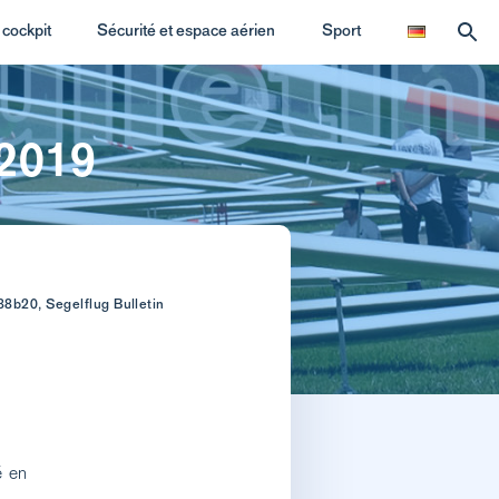
cockpit
Sécurité et espace aérien
Sport
 2019
088b20, Segelflug Bulletin
é en