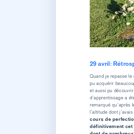
29 avril: Rétro
Quand je repasse le c
pu acquérir beaucou
et aussi pu découvri
d’apprentissage a é
remarqué qu’après le
l’altitude dont j’av
cours de perfecti
définitivement cet
dont de nombreux 