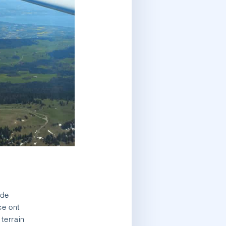
 de
ce ont
 terrain