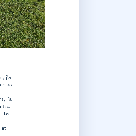
, j’ai
mentés
s, j’ai
nt sur
Le
e.
 et