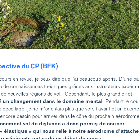
spective du CP (BFK)
ours en revue, je peux dire que j’ai beaucoup appris. D’une part
p de connaissances théoriques grâces aux instructeurs expéri
r de nouvelles régions de vol. Cependant, le plus grand effet
un changement dans le domaine mental
té
. Pendant le cour
 décollage, je ne m’orientais plus que vers l’avant et uniqueme
ais encore besoin pour arriver dans le cône du prochain aérodrom
onnement vol de distance a donc permis de couper
 « élastique » qui nous relie à notre aérodrome d’attache
participants ont parlé en début de cours.