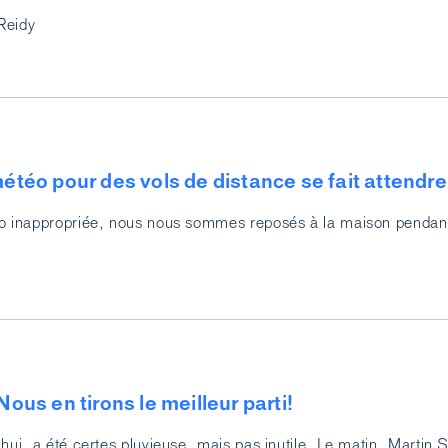
Reidy
 météo pour des vols de distance se fait attendr
éo inappropriée, nous nous sommes reposés à la maison pendant
 Nous en tirons le meilleur parti!
hui, a été certes pluvieuse, mais pas inutile. Le matin, Martin S