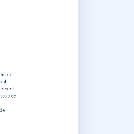
vec un
vol
idement
essus de
 de