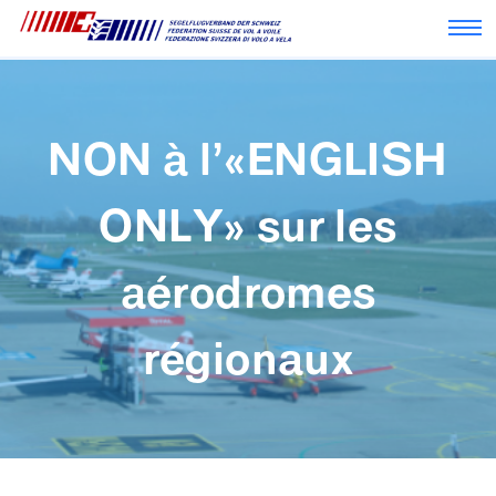
Nav
NON à l’«ENGLISH
ONLY» sur les
aérodromes
régionaux